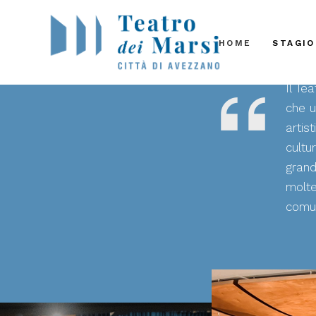
HOME
STAGIO
Il Te
che u
artis
cult
grand
molte
comun