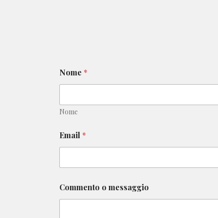
Nome
*
Nome
Email
*
o
Commento o messaggio
o
C
o
m