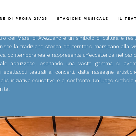
NE DI PROSA 25/26
STAGIONE MUSICALE
IL TEA
atro dei Marsi di Avezzano è un simbolo di cultura e resil
nisce la tradizione storica del territorio marsicano alla vi
tica contemporanea e rappresenta un’eccellenza nel pa
urale abruzzese, ospitando una vasta gamma di eventi
i spettacoli teatrali ai concerti, dalle rassegne artistich
plici iniziative educative e di confronto. Un luogo simbolo 
ità.