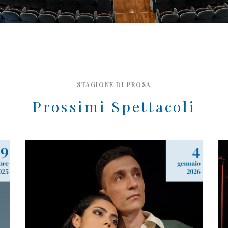
STAGIONE DI PROSA
Prossimi Spettacoli
I PROMESSI SPOSI –
Amore, Giustizia e
Provvidenza
Stagione di Prosa 2025-2026
Seven Arts Theatre Studio | da