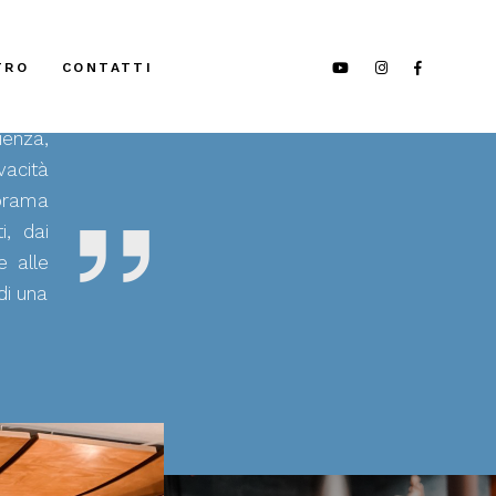
TICKETS
TRO
CONTATTI
ienza,
vacità
norama
, dai
e alle
di una